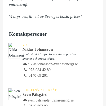
vattenkraft. 

Vi bryr oss, till ett av Sveriges bästa priser!
Kontaktpersoner
VD
Niklas Johansson
Kontakta Niklas för kommentarer på våra
nyheter och pressutskick.
niklas.johansson@tranasenergi.se
073-984 42 89
0140-69 201
CHEF ELNÄT/FIBERNÄT
Sven Pålsgård
sven.palsgard@tranasenergi.se
0140-693 03