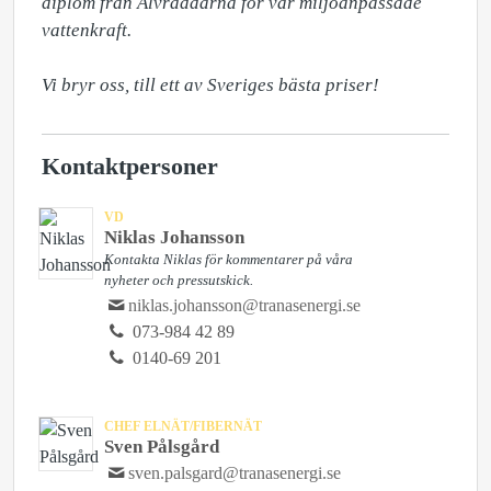
diplom från Älvräddarna för vår miljöanpassade 
vattenkraft. 

Vi bryr oss, till ett av Sveriges bästa priser!
Kontaktpersoner
VD
Niklas Johansson
Kontakta Niklas för kommentarer på våra
nyheter och pressutskick.
niklas.johansson@tranasenergi.se
073-984 42 89
0140-69 201
CHEF ELNÄT/FIBERNÄT
Sven Pålsgård
sven.palsgard@tranasenergi.se