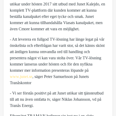
utökar under hösten 2017 sitt utbud med Junet Kalejdo, en
komplett TV-plattform där kunden kommer att kunna
beställa kanalpaket efter eget tycke och smak. Junet
kommer att kunna tillhandahålla Viasats kanalpaket, men
även Cmore kommer att vara en möjlighet.
- Att leverera en fullgod TV-lösning har länge legat på vår
önskelista och efterfrågan har varit stor, så det känns skönt
att äntligen kunna omvandla ord till handling och
presentera något vi kan vara stolta över. Vår TV-lösning
kommer lanseras under hösten och för den nyfikna
kommer mer information presenteras löpande på
www.junet.se
, säger Peter Samuelsson på Junets
Tranåskontor
- Vi ser förstås positivt på att Junet utökar sitt tjänsteutbud
till att nu även omfatta tv, säger Niklas Johansson, vd på
Tranås Energi.
Fibernätet TRAMAN befinner sig just nu i en aktiv