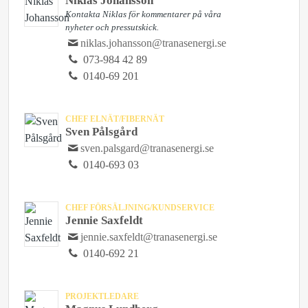
Niklas Johansson
Kontakta Niklas för kommentarer på våra
nyheter och pressutskick.
niklas.johansson@tranasenergi.se
073-984 42 89
0140-69 201
CHEF ELNÄT/FIBERNÄT
Sven Pålsgård
sven.palsgard@tranasenergi.se
0140-693 03
CHEF FÖRSÄLJNING/KUNDSERVICE
Jennie Saxfeldt
jennie.saxfeldt@tranasenergi.se
0140-692 21
PROJEKTLEDARE