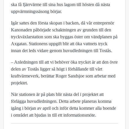
ska få fjärrvärme till sina hus lagom till hösten då nästa
uppvärmningssäsong börjar.
Igår sattes den första skopan i backen, då vår entreprenör
Kanonaden påbörjade schaktningen av grunden till den
tryckväxlarstation som ska byggas öster om vändplanen på
Axgatan. Stationens uppgift blir att öka vattnets tryck
innan det leds vidare genom huvudledningen till Tostås.
– Anledningen till att vi behöver öka trycket är att den övre
delen av Tostås ligger så högt i förhållande till vårt
kraftvärmeverk, berättar Roger Sandsjoe som arbetar med
projektet.
När stationen är på plats blir nästa del i projektet att
förlägga huvudledningen. Detta arbete planeras komma
igång i början av april och inför detta kommer alla boende
i området att bjudas in till ett informationsmöte.