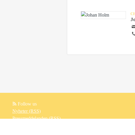
C
J
Follow us
Nyheter (RSS)
Pressmeddelanden (RSS)
Bloggposter (RSS)