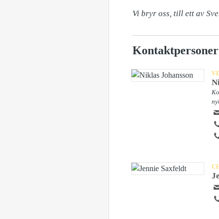
Vi bryr oss, till ett av Sv
Kontaktpersoner
V
N
Ko
ny
C
J