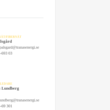
NÄT/FIBERNÄT
lsgård
palsgard@tranasenergi.se
-693 03
TLEDARE
 Lundberg
undberg@tranasenergi.se
-69 301