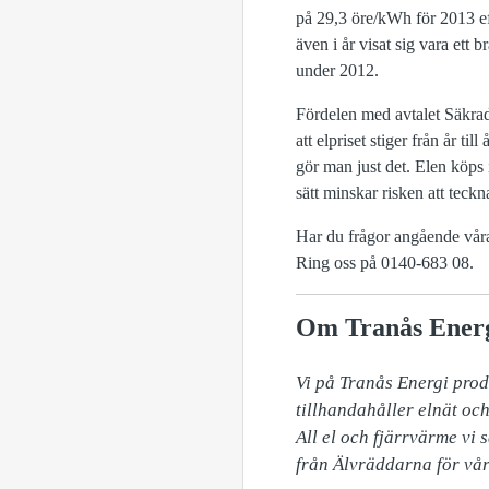
på 29,3 öre/kWh för 2013 eft
även i år visat sig vara ett
under 2012.
Fördelen med avtalet Säkrad 
att elpriset stiger från år ti
gör man just det. Elen köps 
sätt minskar risken att teckn
Har du frågor angående våra 
Ring oss på 0140-683 08.
Om Tranås Ener
Vi på Tranås Energi prod
tillhandahåller elnät och
All el och fjärrvärme vi 
från Älvräddarna för vår