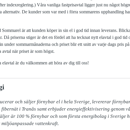
er indexreglering.) Våra vanliga fastprisavtal ligger just nu något hög
 bra alternativ. De kunder som var med i förra sommarens upphandling ha
Sommarel är att kunden köper in sin el i god tid innan leverans. Blicka
ll år. Då priserna stiger är det en fördel att ha tecknat nytt elavtal i god
in under sommarmånaderna och priset blir ett snitt av varje dags pris p
a avtal när priset är som högst.
elavtal är du välkommen att höra av dig till oss!
gi
ucerar och säljer förnybar el i hela Sverige, levererar förnybar
 fibernät i Tranås samt erbjuder energieffektivisering genom vår
säljer är 100 % förnybar och som första energibolag i Sverige h
 miljöanpassade vattenkraft. 
