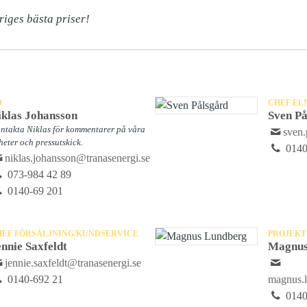
eriges bästa priser!
D
CHEF EL
iklas Johansson
Sven På
ntakta Niklas för kommentarer på våra
sven.
heter och pressutskick.
0140
niklas.johansson@tranasenergi.se
073-984 42 89
0140-69 201
HEF FÖRSÄLJNING/KUNDSERVICE
PROJEK
ennie Saxfeldt
Magnus
jennie.saxfeldt@tranasenergi.se
0140-692 21
magnus.l
0140