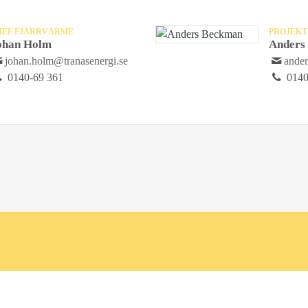
HEF FJÄRRVÄRME
PROJEKT
ohan Holm
Anders
johan.holm@tranasenergi.se
ande
0140-69 361
0140