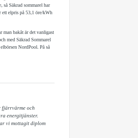
re, så Säkrad sommarel har
r ett elpris på 53,1 öre/kWh
r man bakåt är det vanligast
 tid och med Säkrad Sommarel
å elbörsen NordPool. På så
 fjärrvärme och 
a energitjänster.

ar vi mottagit diplom 