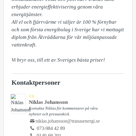
erbjuder energieffektivisering genom våra 
energitjänster.

All el och fjärrvärme vi säljer är 100 % förnybar 
och som första energibolag i Sverige har vi mottagit 
diplom från Älvräddarna för vår miljöanpassade 
vattenkraft. 

Vi bryr oss, till ett av Sveriges bästa priser!
Kontaktpersoner
VD
Niklas Johansson
Kontakta Niklas för kommentarer på våra
nyheter och pressutskick.
niklas.johansson@tranasenergi.se
073-984 42 89
0140-69 201