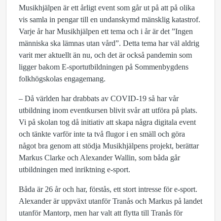
Musikhjälpen är ett årligt event som går ut på att på olika
vis samla in pengar till en undanskymd mänsklig katastrof.
Varje år har Musikhjälpen ett tema och i år är det ”Ingen
människa ska lämnas utan vård”. Detta tema har väl aldrig
varit mer aktuellt än nu, och det är också pandemin som
ligger bakom E-sportutbildningen på Sommenbygdens
folkhögskolas engagemang.
– Då världen har drabbats av COVID-19 så har vår
utbildning inom eventkursen blivit svår att utföra på plats.
Vi på skolan tog då initiativ att skapa några digitala event
och tänkte varför inte ta två flugor i en smäll och göra
något bra genom att stödja Musikhjälpens projekt, berättar
Markus Clarke och Alexander Wallin, som båda går
utbildningen med inriktning e-sport.
Båda är 26 år och har, förstås, ett stort intresse för e-sport.
Alexander är uppväxt utanför Tranås och Markus på landet
utanför Mantorp, men har valt att flytta till Tranås för