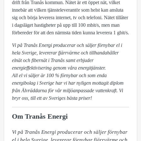
drift från Tranås kommun. Nätet är ett öppet nät, vilket
innebär att vilken tjänsteleverantör som helst kan ansluta
sig och börja leverera internet, tv och telefoni. Nätet tillåter
i dagsläget hastigheter på upp till 100 mbit/s, men man
förbereder för att den närmsta tiden kunna leverera 1 gbit/s.
Vi på Tranås Energi producerar och säljer förnybar el i
hela Sverige, levererar fjärrvärme och tillhandahåller
elnät och fibernät i Tranås samt erbjuder
energieffektivisering genom våra energitjänster.
All el vi säljer är 100 % förnybar och som enda
energibolag i Sverige har vi har nyligen mottagit diplom
från Älvräddarna för vår miljöanpassade vattenkraft. Vi
bryr oss, till ett av Sveriges bästa priser!
Om Tranås Energi
Vi på Tranås Energi producerar och säljer förnybar 
el i hela Sverige, levererar förnybar fjärrvärme och 