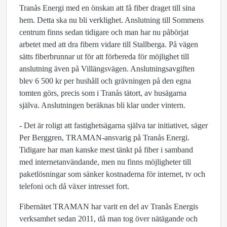
Tranås Energi med en önskan att få fiber draget till sina
hem. Detta ska nu bli verklighet. Anslutning till Sommens
centrum finns sedan tidigare och man har nu påbörjat
arbetet med att dra fibern vidare till Stallberga. På vägen
sätts fiberbrunnar ut för att förbereda för möjlighet till
anslutning även på Villängsvägen. Anslutningsavgiften
blev 6 500 kr per hushåll och grävningen på den egna
tomten görs, precis som i Tranås tätort, av husägarna
själva. Anslutningen beräknas bli klar under vintern.
- Det är roligt att fastighetsägarna själva tar initiativet, säger
Per Berggren, TRAMAN-ansvarig på Tranås Energi.
Tidigare har man kanske mest tänkt på fiber i samband
med internetanvändande, men nu finns möjligheter till
paketlösningar som sänker kostnaderna för internet, tv och
telefoni och då växer intresset fort.
Fibernätet TRAMAN har varit en del av Tranås Energis
verksamhet sedan 2011, då man tog över nätägande och