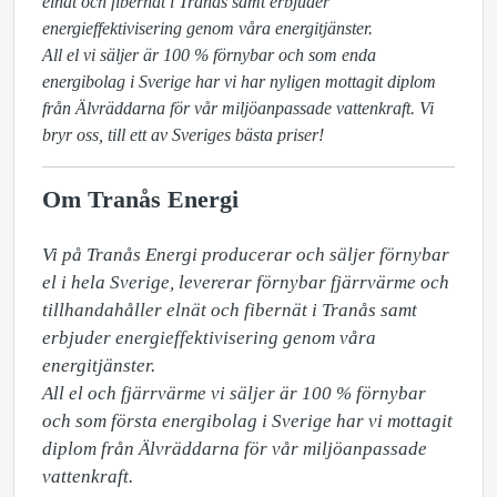
elnät och fibernät i Tranås samt erbjuder
energieffektivisering genom våra energitjänster.
All el vi säljer är 100 % förnybar och som enda
energibolag i Sverige har vi har nyligen mottagit diplom
från Älvräddarna för vår miljöanpassade vattenkraft. Vi
bryr oss, till ett av Sveriges bästa priser!
Om Tranås Energi
Vi på Tranås Energi producerar och säljer förnybar 
el i hela Sverige, levererar förnybar fjärrvärme och 
tillhandahåller elnät och fibernät i Tranås samt 
erbjuder energieffektivisering genom våra 
energitjänster.

All el och fjärrvärme vi säljer är 100 % förnybar 
och som första energibolag i Sverige har vi mottagit 
diplom från Älvräddarna för vår miljöanpassade 
vattenkraft. 
