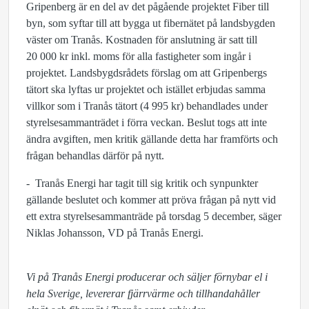
Gripenberg är en del av det pågående projektet Fiber till
byn, som syftar till att bygga ut fibernätet på landsbygden
väster om Tranås. Kostnaden för anslutning är satt till
20 000 kr inkl. moms för alla fastigheter som ingår i
projektet. Landsbygdsrådets förslag om att Gripenbergs
tätort ska lyftas ur projektet och istället erbjudas samma
villkor som i Tranås tätort (4 995 kr) behandlades under
styrelsesammanträdet i förra veckan. Beslut togs att inte
ändra avgiften, men kritik gällande detta har framförts och
frågan behandlas därför på nytt.
- Tranås Energi har tagit till sig kritik och synpunkter
gällande beslutet och kommer att pröva frågan på nytt vid
ett extra styrelsesammanträde på torsdag 5 december, säger
Niklas Johansson, VD på Tranås Energi.
Vi på Tranås Energi producerar och säljer förnybar el i
hela Sverige, levererar fjärrvärme och tillhandahåller