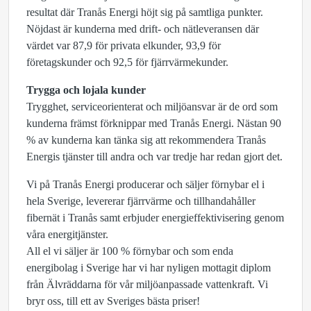
resultat där Tranås Energi höjt sig på samtliga punkter.
Nöjdast är kunderna med drift- och nätleveransen där
värdet var 87,9 för privata elkunder, 93,9 för
företagskunder och 92,5 för fjärrvärmekunder.
Trygga och lojala kunder
Trygghet, serviceorienterat och miljöansvar är de ord som
kunderna främst förknippar med Tranås Energi. Nästan 90
% av kunderna kan tänka sig att rekommendera Tranås
Energis tjänster till andra och var tredje har redan gjort det.
Vi på Tranås Energi producerar och säljer förnybar el i
hela Sverige, levererar fjärrvärme och tillhandahåller
fibernät i Tranås samt erbjuder energieffektivisering genom
våra energitjänster.
All el vi säljer är 100 % förnybar och som enda
energibolag i Sverige har vi har nyligen mottagit diplom
från Älvräddarna för vår miljöanpassade vattenkraft. Vi
bryr oss, till ett av Sveriges bästa priser!