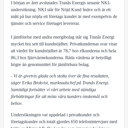
I början av året avslutades Tranås Energis senaste NKI-
undersökning. NKI står för Nöjd Kund Index och är ett
mått på hur nöjda ett företags kunder är med exempelvis de
tjänster och service företaget levererar.
I jämförelse med andra energibolag står sig Tranås Energi
mycket bra sett till kundnöjdhet. Privatkundernas svar visar
att värdet för kundnöjdhet är 78,7 hos elkunderna och hela
86,3 hos fjärrvärmekunderna. Båda värdena är betydligt
högre än genomsnittet för jämförbara bolag.
- Vi är givetvis glada och stolta över de fina resultaten,
säger Erika Brokvist, marknadschef på Tranås Energi.
Samtidigt fortsätter vi vårt arbete med ständiga
förbättringar för att möta våra kunders önskemål och
behov.
Undersökningen var uppdelad i privatkunder och
företagskunder och totalt gjordes 650 telefonintervjuer med