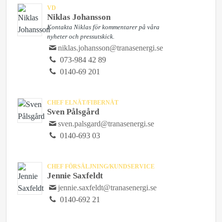
VD
Niklas Johansson
Kontakta Niklas för kommentarer på våra
nyheter och pressutskick.
niklas.johansson@tranasenergi.se
073-984 42 89
0140-69 201
CHEF ELNÄT/FIBERNÄT
Sven Pålsgård
sven.palsgard@tranasenergi.se
0140-693 03
CHEF FÖRSÄLJNING/KUNDSERVICE
Jennie Saxfeldt
jennie.saxfeldt@tranasenergi.se
0140-692 21