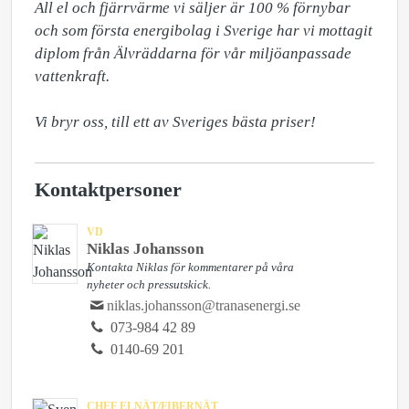
All el och fjärrvärme vi säljer är 100 % förnybar 
och som första energibolag i Sverige har vi mottagit 
diplom från Älvräddarna för vår miljöanpassade 
vattenkraft. 

Vi bryr oss, till ett av Sveriges bästa priser!
Kontaktpersoner
VD
Niklas Johansson
Kontakta Niklas för kommentarer på våra
nyheter och pressutskick.
niklas.johansson@tranasenergi.se
073-984 42 89
0140-69 201
CHEF ELNÄT/FIBERNÄT