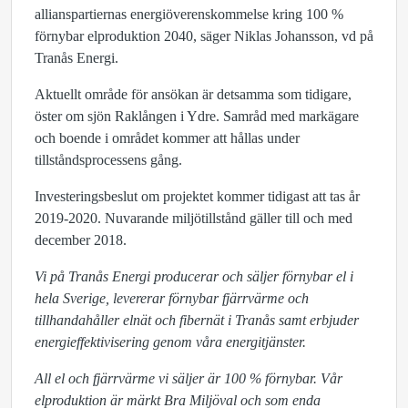
allianspartiernas energiöverenskommelse kring 100 %
förnybar elproduktion 2040, säger Niklas Johansson, vd på
Tranås Energi.
Aktuellt område för ansökan är detsamma som tidigare,
öster om sjön Raklången i Ydre. Samråd med markägare
och boende i området kommer att hållas under
tillståndsprocessens gång.
Investeringsbeslut om projektet kommer tidigast att tas år
2019-2020. Nuvarande miljötillstånd gäller till och med
december 2018.
Vi på Tranås Energi producerar och säljer förnybar el i
hela Sverige, levererar förnybar fjärrvärme och
tillhandahåller elnät och fibernät i Tranås samt erbjuder
energieffektivisering genom våra energitjänster.
All el och fjärrvärme vi säljer är 100 % förnybar. Vår
elproduktion är märkt Bra Miljöval och som enda