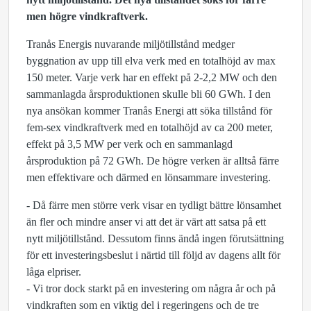
men högre vindkraftverk.
Tranås Energis nuvarande miljötillstånd medger
byggnation av upp till elva verk med en totalhöjd av max
150 meter. Varje verk har en effekt på 2-2,2 MW och den
sammanlagda årsproduktionen skulle bli 60 GWh. I den
nya ansökan kommer Tranås Energi att söka tillstånd för
fem-sex vindkraftverk med en totalhöjd av ca 200 meter,
effekt på 3,5 MW per verk och en sammanlagd
årsproduktion på 72 GWh. De högre verken är alltså färre
men effektivare och därmed en lönsammare investering.
- Då färre men större verk visar en tydligt bättre lönsamhet
än fler och mindre anser vi att det är värt att satsa på ett
nytt miljötillstånd. Dessutom finns ändå ingen förutsättning
för ett investeringsbeslut i närtid till följd av dagens allt för
låga elpriser.
- Vi tror dock starkt på en investering om några år och på
vindkraften som en viktig del i regeringens och de tre